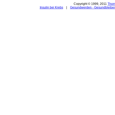
Copyright © 1999, 2011
Thom
Insulin bei Krebs
|
Gesundwerden - Gesundbleibe